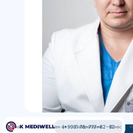
(+998) 78−777−82−82
Главная
Услуги
Чек-ап
Лаборатория
О нас
К