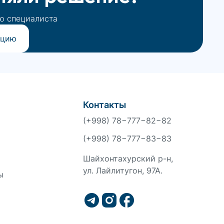
ю специалиста
ацию
Контакты
(+998) 78−777−82−82
(+998) 78−777−83−83
Шайхонтахурский р-н,
ул. Лайлитугон, 97А.
ы