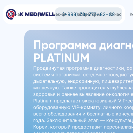
(+998) 78−777−82−82
Главная
Услуги
Чек-ап
Лаборатория
О нас
К
Программа диагн
PLATINUM
Продвинутая программа диагностики, о
системы организма: сердечно-сосудисту
дыхательную, эндокринную, пищеварите
мышечную. Также проводится углублённа
здоровья и раннее выявление онкологич
Platinum предлагает эксклюзивный VIP-с
оборудованную VIP-комнату, личного ко
всего обследования и бесплатные консул
года. Заключительный этап — консульта
Кореи, который предоставит персонализ