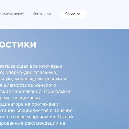
осметология
Контакты
Язык
остики
хватывающая все ключевые
ю, опорно-двигательную,
льную, мочевыделительную и
я диагностика женского
еских заболеваний. Программа
ервис: специально
ординатора на протяжении
ьтации специалистов в течение
ция с главным врачом из Южной
ированные рекомендации на