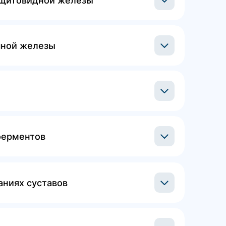
 щитовидной железы
ной железы
ферментов
аниях суставов