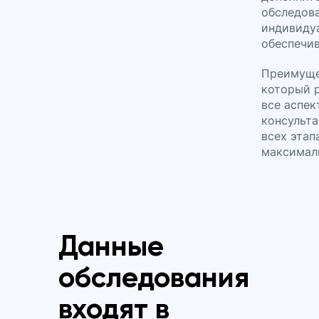
обследова
индивидуа
обеспечив
Преимуще
который р
все аспек
консульта
всех этап
максимал
Данные
обследования
входят в