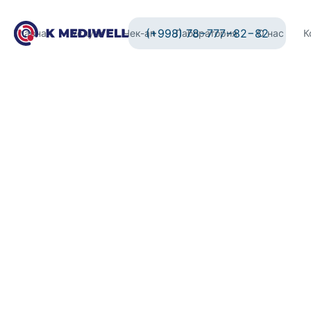
(+998) 78−777−82−82
Главная
Услуги
Чек-ап
Лаборатория
О нас
К