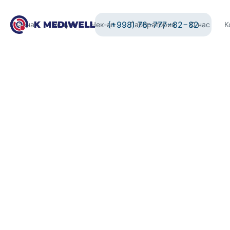
(+998) 78−777−82−82
Главная
Услуги
Чек-ап
Лаборатория
О нас
К