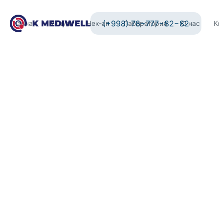
(+998) 78−777−82−82
Главная
Услуги
Чек-ап
Лаборатория
О нас
К