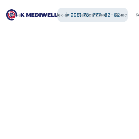
(+998) 78−777−82−82
Главная
Услуги
Чек-ап
Лаборатория
О нас
К